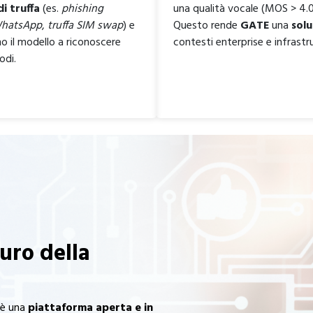
di truffa
(es.
phishing
una qualità vocale (MOS > 4.0
 WhatsApp
,
truffa SIM swap
) e
Questo rende
GATE
una
solu
o il modello a riconoscere
contesti enterprise e infrastr
rodi.
uro della
 è una
piattaforma aperta e in