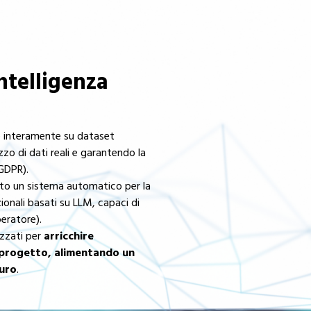
intelligenza
e interamente su dataset
izzo di dati reali e garantendo la
(GDPR).
ato un sistema automatico per la
ionali basati su LLM, capaci di
peratore).
izzati per
arricchire
 progetto, alimentando un
curo
.