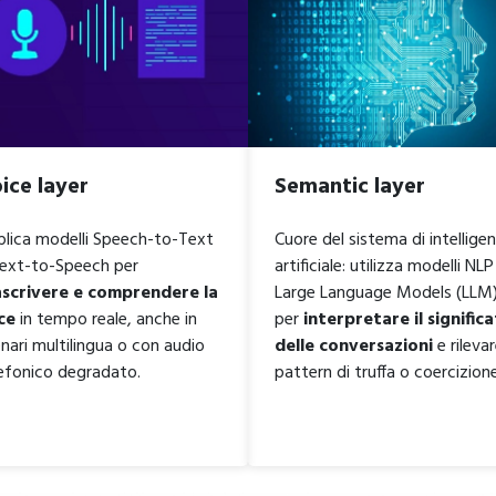
ice layer
Semantic layer
lica modelli Speech-to-Text
Cuore del sistema di intellige
Text-to-Speech per
artificiale: utilizza modelli NLP
ascrivere e comprendere la
Large Language Models (LLM
ce
in tempo reale, anche in
per
interpretare il signific
nari multilingua o con audio
delle conversazioni
e rileva
efonico degradato.
pattern di truffa o coercizione