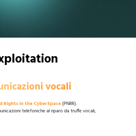
ploitation
unicazioni vocali
d Rights in the CyberSpace
(PNRR).
icazioni telefoniche al riparo da truffe vocali,