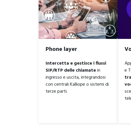
Phone layer
Vo
Intercetta e gestisce i flussi
App
SIP/RTP delle chiamate
in
e 
ingresso e uscita, integrandosi
tr
con centrali Kalliope o sistemi di
vo
terze parti.
sce
tel