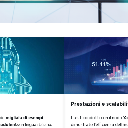
Prestazioni e scalabili
ude
migliaia di esempi
I test condotti con il nodo
X
audolente
in lingua italiana.
dimostrato l’efficienza dell’ar