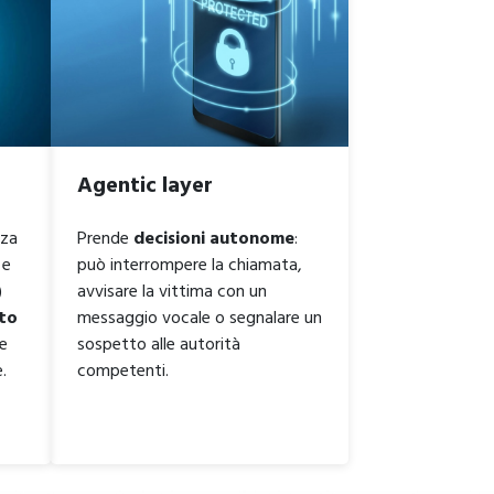
Agentic layer
nza
Prende
decisioni autonome
:
 e
può interrompere la chiamata,
)
avvisare la vittima con un
ato
messaggio vocale o segnalare un
re
sospetto alle autorità
.
competenti.