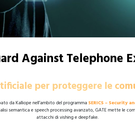
ard Against Telephone Ex
rtificiale per proteggere le com
pato da Kalliope nell’ambito del programma
SERICS – Security an
, analisi semantica e speech processing avanzato, GATE mette le comun
attacchi di vishing e deepfake.