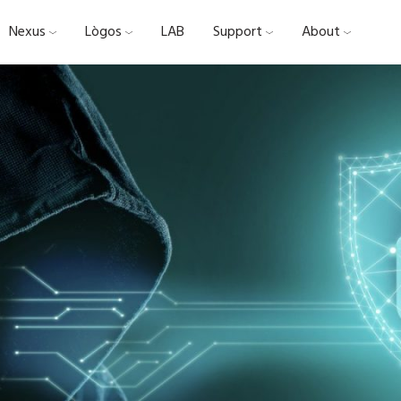
Nexus
Lògos
LAB
Support
About