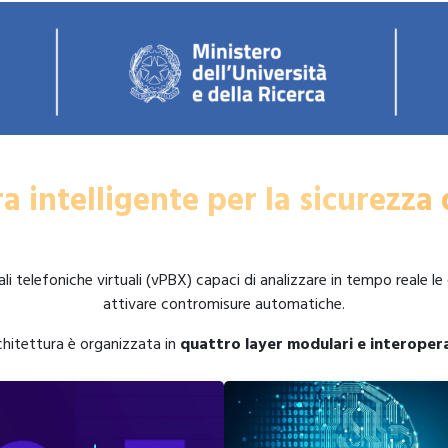
a intelligente per la sicurezza
i telefoniche virtuali (vPBX) capaci di analizzare in tempo reale
attivare contromisure automatiche.
chitettura è organizzata in
quattro layer modulari e interopera